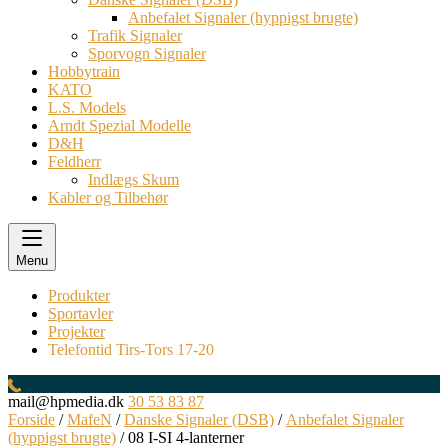
Anbefalet Signaler (hyppigst brugte)
Trafik Signaler
Sporvogn Signaler
Hobbytrain
KATO
L.S. Models
Arndt Spezial Modelle
D&H
Feldherr
Indlægs Skum
Kabler og Tilbehør
Menu
Produkter
Sportavler
Projekter
Telefontid Tirs-Tors 17-20
mail@hpmedia.dk
30 53 83 87
Forside
/
MafeN
/
Danske Signaler (DSB)
/
Anbefalet Signaler
(hyppigst brugte)
/ 08 I-SI 4-lanterner