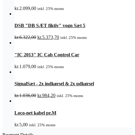
kr.
2.099,00
inkl. 25% moms
DSB "DB SÆT fiktiv" vogn Sæt 5
Den
Den
kr.
6.322,00
kr.
5.373,70
inkl. 25% moms
oprindelige
aktuelle
pris
pris
var:
er:
"IC 2013" IC Cab Control Car
kr.6.322,00.
kr.5.373,70.
kr.
1.079,00
inkl. 25% moms
SignalSæt - 2x indkørsel & 2x udkørsel
Den
Den
kr.
1.036,00
kr.
984,20
inkl. 25% moms
oprindelige
aktuelle
pris
pris
var:
er:
Loco-net kabel pr.M
kr.1.036,00.
kr.984,20.
kr.
5,00
inkl. 25% moms
Payment Details