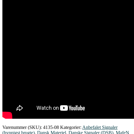
Varenummer (SKU):
4135-08
Kategorier:
Anbefalet Signaler
(hyppigst brugte)
,
Dansk Materiel
,
Danske Signaler (DSB)
,
MafeN