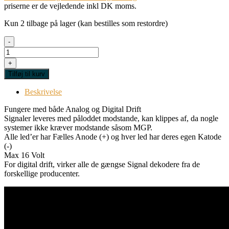
priserne er de vejledende inkl DK moms.
Kun 2 tilbage på lager (kan bestilles som restordre)
-
08
I-
+
SI
Tilføj til kurv
4-
lanterner
Beskrivelse
antal
Fungere med både Analog og Digital Drift
Signaler leveres med påloddet modstande, kan klippes af, da nogle
systemer ikke kræver modstande såsom MGP.
Alle led’er har Fælles Anode (+) og hver led har deres egen Katode
(-)
Max 16 Volt
For digital drift, virker alle de gængse Signal dekodere fra de
forskellige producenter.