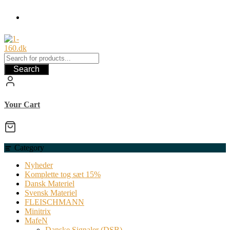
Skip
to
content
Search
Your Cart
Category
Nyheder
Komplette tog sæt 15%
Dansk Materiel
Svensk Materiel
FLEISCHMANN
Minitrix
MafeN
Danske Signaler (DSB)