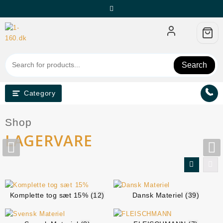
Skip
to
content
Search
Category
Archives:
Shop
LAGERVARE
Komplette tog sæt 15%
(12)
Dansk Materiel
(39)