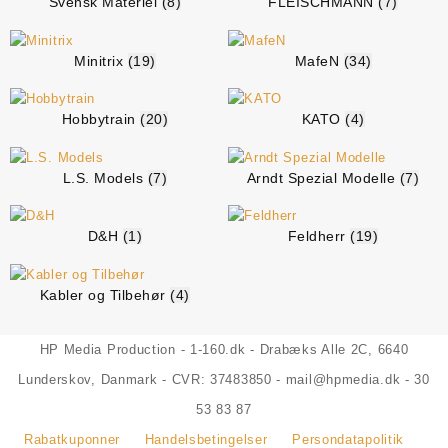
Svensk Materiel
(8)
FLEISCHMANN
(7)
Minitrix
(19)
MafeN
(34)
Hobbytrain
(20)
KATO
(4)
L.S. Models
(7)
Arndt Spezial Modelle
(7)
D&H
(1)
Feldherr
(19)
Kabler og Tilbehør
(4)
HP Media Production - 1-160.dk - Drabæks Alle 2C, 6640
Lunderskov, Danmark - CVR: 37483850 - mail@hpmedia.dk - 30
53 83 87
Rabatkuponner
Handelsbetingelser
Persondatapolitik