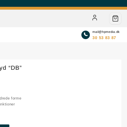
mail@hpmedia.dk
30 53 83 87
Lyd “DB”
drede forme
nktioner