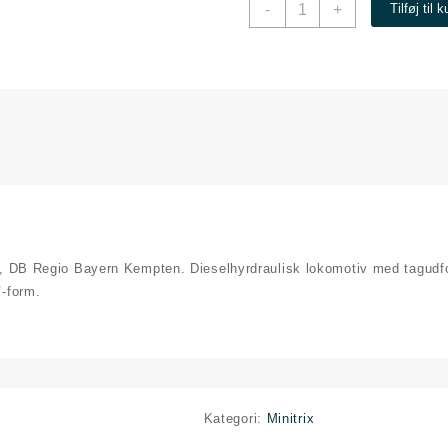
Class
-
+
Tilføj til 
218
Diesel
Lyd
"DB"
antal
‑7, DB Regio Bayern Kempten. Dieselhyrdraulisk lokomotiv med tagud
V‑form.
Kategori:
Minitrix