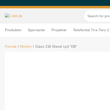
Skip
to
content
Produkter
Sportavler
Projekter
Telefontid Tirs-Tors 
Forside
/
Minitrix
/ Class 218 Diesel Lyd “DB”