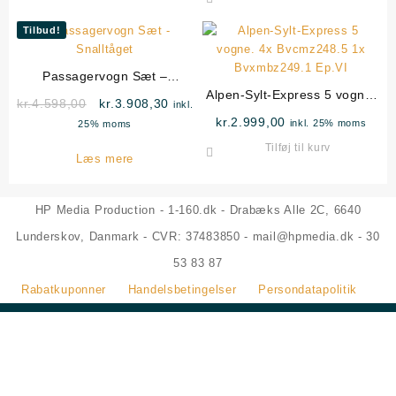
var:
er:
kr.7.298,00.
kr.6.2
Tilbud!
Passagervogn Sæt –
Snalltåget
Alpen-Sylt-Express 5 vogne.
Den
Den
kr.
4.598,00
kr.
3.908,30
inkl.
4x Bvcmz248.5 1x
oprindelige
aktuelle
kr.
2.999,00
inkl. 25% moms
25% moms
Bvxmbz249.1 Ep.VI
pris
pris
Tilføj til kurv
var:
er:
Læs mere
kr.4.598,00.
kr.3.908,30.
HP Media Production - 1-160.dk - Drabæks Alle 2C, 6640
Lunderskov, Danmark - CVR: 37483850 - mail@hpmedia.dk - 30
53 83 87
Rabatkuponner
Handelsbetingelser
Persondatapolitik