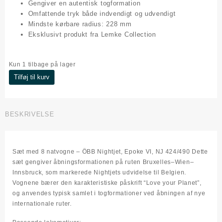
Gengiver en autentisk togformation
Omfattende tryk både indvendigt og udvendigt
Mindste kørbare radius: 228 mm
Eksklusivt produkt fra
Lemke Collection
Kun 1 tilbage på lager
Nightjet
Tilføj til kurv
8
vogne.
Ep.VI
BESKRIVELSE
antal
Sæt med 8 natvogne – ÖBB Nightjet, Epoke VI, NJ 424/490 Dette
sæt gengiver åbningsformationen på ruten Bruxelles–Wien–
Innsbruck, som markerede Nightjets udvidelse til Belgien.
Vognene bærer den karakteristiske påskrift “Love your Planet”,
og anvendes typisk samlet i togformationer ved åbningen af nye
internationale ruter.