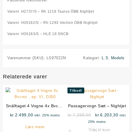
Passende lokomotiver:
Varenr. H2737/S – Rh 1216 Taurus ÖBB Nightjet
Varenr. H30162/S – Rh 1293 Vectron ÖBB Nightjet
Varenr. H30163/S – HLE 18 SNCB
Varenummer (SKU):
LS97022N
Kategori:
L.S. Models
Relaterede varer
Tilbud!
Snälltaget 4 Vogne 4x Bvcmz
Passagervogn Sæt – Nightjet
, ep. VI, D300
Den
Den
kr.
2.499,00
kr.
7.298,00
kr.
6.203,30
inkl. 25% moms
inkl.
oprindelige
aktuel
25% moms
Læs mere
pris
pris
Tilføj til kurv