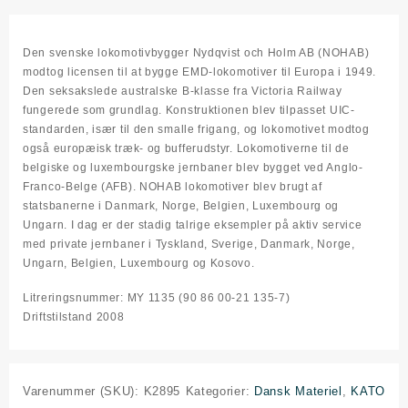
EP.V-
VI
antal
Den svenske lokomotivbygger Nydqvist och Holm AB (NOHAB)
modtog licensen til at bygge EMD-lokomotiver til Europa i 1949.
Den seksakslede australske B-klasse fra Victoria Railway
fungerede som grundlag. Konstruktionen blev tilpasset UIC-
standarden, især til den smalle frigang, og lokomotivet modtog
også europæisk træk- og bufferudstyr. Lokomotiverne til de
belgiske og luxembourgske jernbaner blev bygget ved Anglo-
Franco-Belge (AFB). NOHAB lokomotiver blev brugt af
statsbanerne i Danmark, Norge, Belgien, Luxembourg og
Ungarn. I dag er der stadig talrige eksempler på aktiv service
med private jernbaner i Tyskland, Sverige, Danmark, Norge,
Ungarn, Belgien, Luxembourg og Kosovo.
Litreringsnummer: MY 1135 (90 86 00-21 135-7)
Driftstilstand 2008
Varenummer (SKU):
K2895
Kategorier:
Dansk Materiel
,
KATO