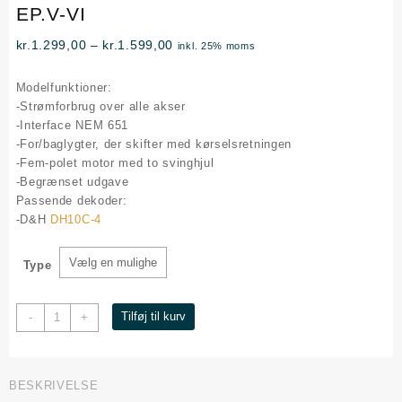
EP.V-VI
Prisinterval:
kr.
1.299,00
–
kr.
1.599,00
inkl. 25% moms
kr.1.299,00
til
Modelfunktioner:
kr.1.599,00
-Strømforbrug over alle akser
-Interface NEM 651
-For/baglygter, der skifter med kørselsretningen
-Fem-polet motor med to svinghjul
-Begrænset udgave
Passende dekoder:
-D&H
DH10C-4
Type
DIESELLOK
Tilføj til kurv
-
+
MY
1135
DSB
BESKRIVELSE
GODS,