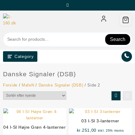
Skip
to
content
Search
Category
Kategori
Danske Signaler (DSB)
Forside
/
MafeN
/
Danske Signaler (DSB)
/ Side 2
03 I-SI 3-lanterner
04 I-SI Højre Grøn 4-lanterner
kr.
251,00
inkl. 25% moms